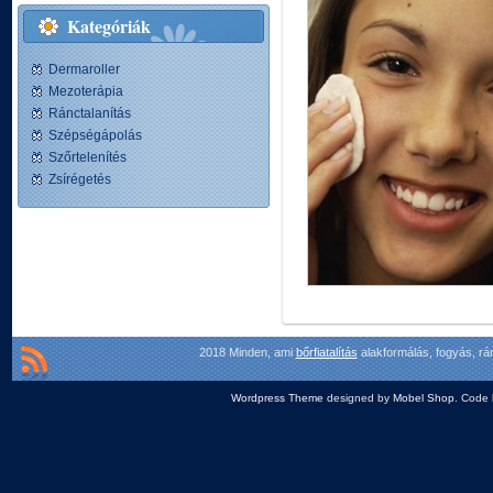
Kategóriák
Dermaroller
Mezoterápia
Ránctalanítás
Szépségápolás
Szőrtelenítés
Zsírégetés
2018 Minden, ami
bőrfiatalítás
alakformálás, fogyás, rá
Wordpress Theme
designed by
Mobel Shop
. Code