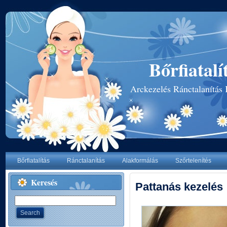
Bőrfiatalí
Arckezelés Ránctalanítás
Bőrfiatalítás
Ránctalanítás
Alakformálás
Szőrtelenítés
Keresés
Pattanás kezelés